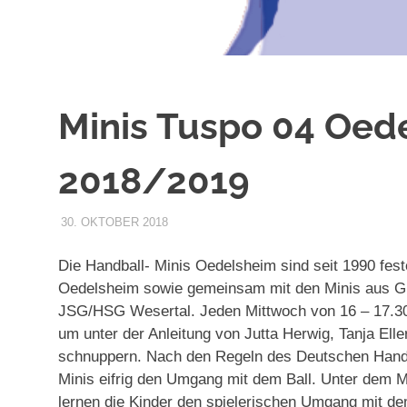
Minis Tuspo 04 Oed
2018/2019
30. OKTOBER 2018
INTERNET
ALLGEMEIN
Die Handball- Minis Oedelsheim sind seit 1990 fest
Oedelsheim sowie gemeinsam mit den Minis aus Gi
JSG/HSG Wesertal. Jeden Mittwoch von 16 – 17.30 U
um unter der Anleitung von Jutta Herwig, Tanja Ell
schnuppern. Nach den Regeln des Deutschen Handba
Minis eifrig den Umgang mit dem Ball. Unter dem Mo
lernen die Kinder den spielerischen Umgang mit de