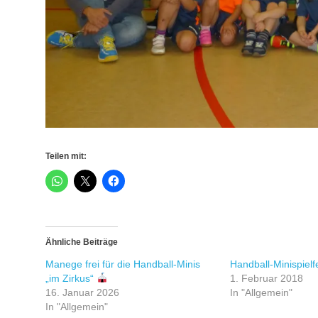
Teilen mit:
Ähnliche Beiträge
Manege frei für die Handball-Minis
Handball-Minispielf
„im Zirkus“
1. Februar 2018
16. Januar 2026
In "Allgemein"
In "Allgemein"