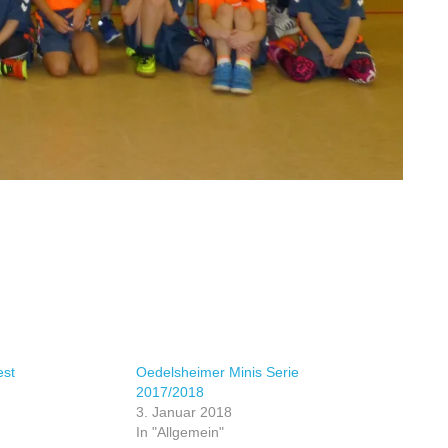
est
Oedelsheimer Minis Serie
2017/2018
3. Januar 2018
In "Allgemein"