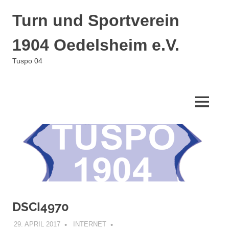
Zum
Turn und Sportverein
Inhalt
springen
1904 Oedelsheim e.V.
Tuspo 04
MENÜ
DSCI4970
29. APRIL 2017
INTERNET